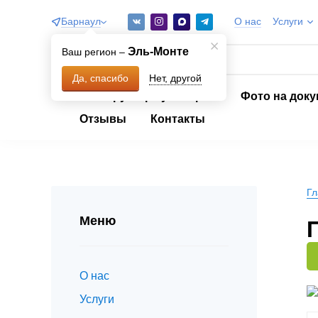
Барнаул
О нас
Услуги
Эль-Монте
Ваш регион –
Нет, другой
Да, спасибо
Конструктор сувениров
Фото на док
Отзывы
Контакты
Гл
Меню
О нас
Услуги