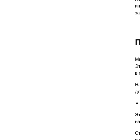
ин
за
П
Мы
Эт
в 
На
дл
Эт
на
Ст
и 