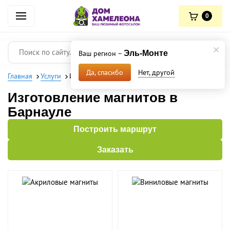
0
Ваш регион –
Эль-Монте
Нет, другой
Да, спасибо
Главная
Услуги
Изготовление магнитов
Изготовление магнитов в
Барнауле
Построить маршрут
Заказать